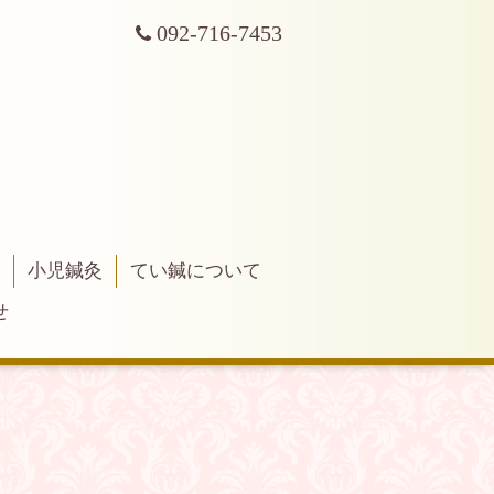
092-716-7453
療
小児鍼灸
てい鍼について
せ